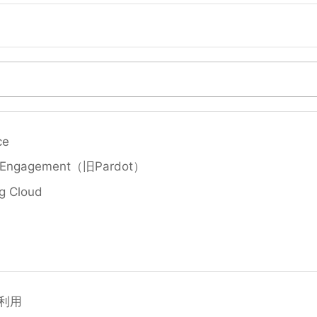
ce
t Engagement（旧Pardot）
g Cloud
利用